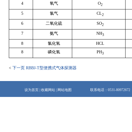
4
氧气
O
2
5
氯气
CL
2
6
二氧化硫
SO
2
7
氨气
NH
3
8
氯化氢
HCL
8
磷化氢
PH
3
<
下一页 RBBJ-T型便携式气体探测器
设为首页
|
收藏网站
|
网站地图
联系电话：0531-80972672